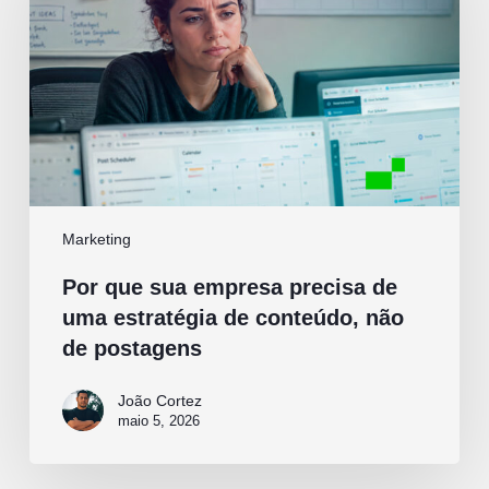
precisa
de
uma
estratégia
de
conteúdo,
não
de
postagens
Marketing
Por que sua empresa precisa de
uma estratégia de conteúdo, não
de postagens
João Cortez
maio 5, 2026