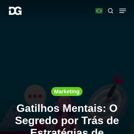
Skip
Menu
to
search
main
Close
content
Menu
Marketing
Gatilhos Mentais: O
Segredo por Trás de
Estratégias de