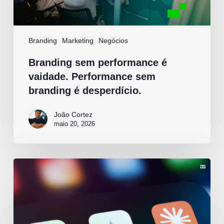
Branding
Marketing
Negócios
Branding sem performance é
vaidade. Performance sem
branding é desperdício.
João Cortez
maio 20, 2026
IA
no
marketing:
o
que
realmente
muda