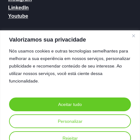
LinkedIn
Youtube
Contatos
Valorizamos sua privacidade
(21) 99655-4233
Nós usamos cookies e outras tecnologias semelhantes para
contato@basedg.com.br
melhorar a sua experiência em nossos serviços, personalizar
publicidade e recomendar conteúdo de seu interesse. Ao
utilizar nossos serviços, você está ciente dessa
Entre em contato
funcionalidade.
Conhecer Mais
Aceitar tudo
Personalizar
©
2026
. Todos os direitos reservados.
BaseDG Consultoria Digital Ltda
CNPJ: 09.371.032/0001-78
Rejeitar