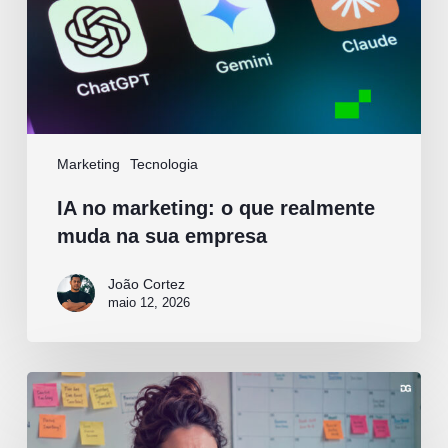
na
sua
empresa
Marketing
Tecnologia
IA no marketing: o que realmente
muda na sua empresa
João Cortez
maio 12, 2026
Por
que
sua
empresa