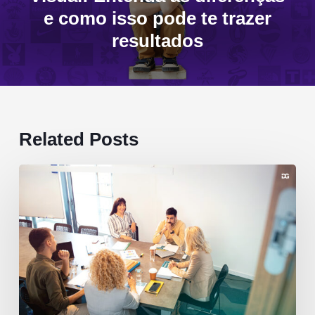
e como isso pode te trazer
resultados
Related Posts
Branding
sem
performance
é
vaidade.
Performance
sem
branding
é
desperdício.