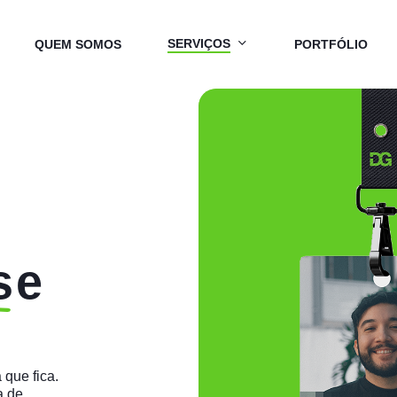
SERVIÇOS
QUEM SOMOS
PORTFÓLIO
s
e
a
que
fica.
a
de