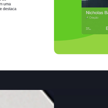
m
uma
e
destaca