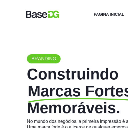
Skip
to
main
PAGINA INICIAL
content
Aperte enter para pesquisar ou ESC para fechar
BRANDING
Construindo
Marcas Forte
Memoráveis.
No
mundo
dos
negócios,
a
primeira
impressão
é
Uma
marca
forte
é
o
alicerce
de
qualquer
empres