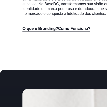
sucesso.
Na
BaseDG,
transformamos
sua
visão
e
identidade
de
marca
poderosa
e
duradoura,
que
s
no
mercado
e
conquista
a
fidelidade
dos
clientes.
O que é Branding?
Como Funciona?