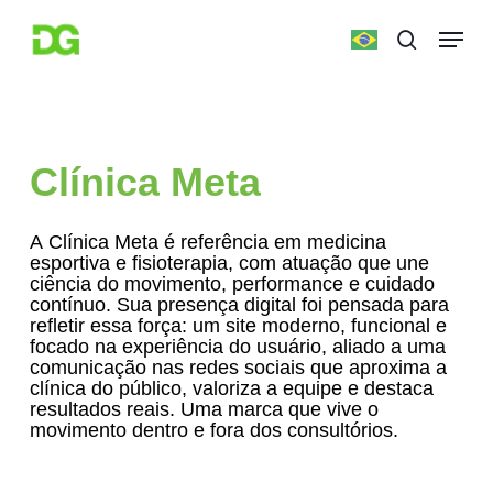
Skip
Menu
to
search
main
Close
content
Menu
Clínica
Meta
A
Clínica
Meta
é
referência
em
medicina
esportiva
e
fisioterapia,
com
atuação
que
une
ciência
do
movimento,
performance
e
cuidado
contínuo.
Sua
presença
digital
foi
pensada
para
refletir
essa
força:
um
site
moderno,
funcional
e
focado
na
experiência
do
usuário,
aliado
a
uma
comunicação
nas
redes
sociais
que
aproxima
a
clínica
do
público,
valoriza
a
equipe
e
destaca
resultados
reais.
Uma
marca
que
vive
o
movimento
dentro
e
fora
dos
consultórios.