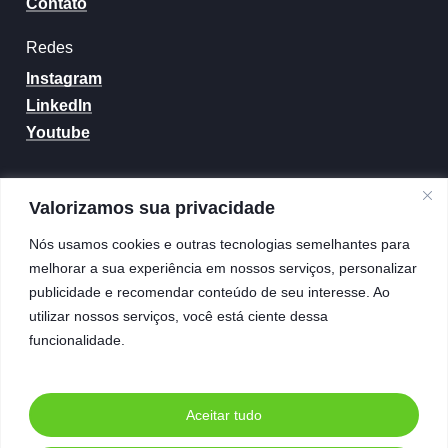
Contato
Redes
Instagram
LinkedIn
Youtube
Contatos
Valorizamos sua privacidade
(21) 99655-4233
Nós usamos cookies e outras tecnologias semelhantes para
contato@basedg.com.br
melhorar a sua experiência em nossos serviços, personalizar
publicidade e recomendar conteúdo de seu interesse. Ao
utilizar nossos serviços, você está ciente dessa
Entre em contato
funcionalidade.
Conhecer Mais
Aceitar tudo