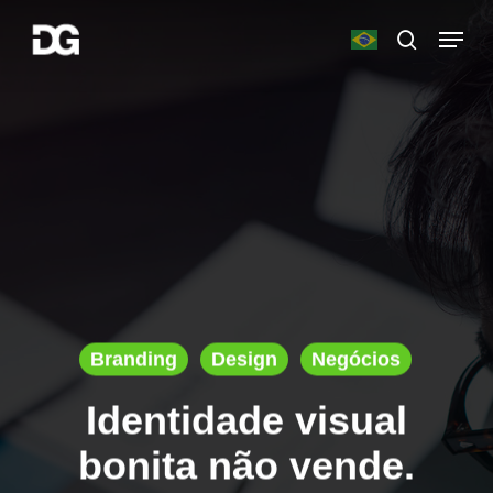
Skip
Menu
to
search
main
Close
content
Menu
Branding
Design
Negócios
Identidade visual
bonita não vende.