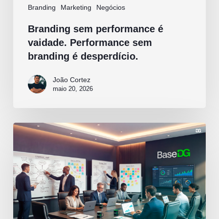
Branding
Marketing
Negócios
Branding sem performance é
vaidade. Performance sem
branding é desperdício.
João Cortez
maio 20, 2026
O
erro
de
achar
que
Branding
é
custo
(e
não