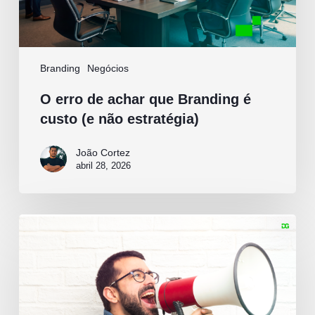
estratégia)
Branding
Negócios
O erro de achar que Branding é
custo (e não estratégia)
João Cortez
abril 28, 2026
Sua
marca
fala
o
que
faz,
mas