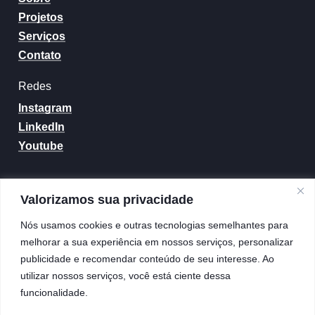
Projetos
Serviços
Contato
Redes
Instagram
LinkedIn
Youtube
Contatos
Valorizamos sua privacidade
(21) 99655-4233
Nós usamos cookies e outras tecnologias semelhantes para
contato@basedg.com.br
melhorar a sua experiência em nossos serviços, personalizar
publicidade e recomendar conteúdo de seu interesse. Ao
utilizar nossos serviços, você está ciente dessa
Entre em contato
funcionalidade.