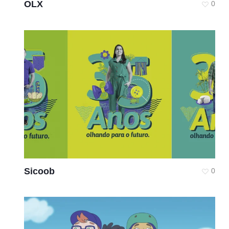
OLX
0
Sicoob
0